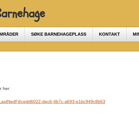
Barnehage
OMRÅDER
SØKE BARNEHAGEPLASS
KONTAKT
MI
r her:
il/LastNedFil/cedd6022-dec6-4b7c-a693-e1bc949c8b63