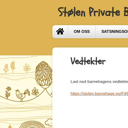
Stølen Private 
OM OSS
SATSNINGS
Vedtekter
Last ned barnehagens vedtekte
https://stolen.barnehage.no/F